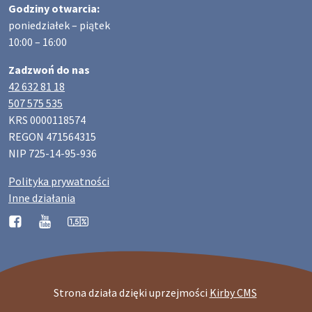
Godziny otwarcia:
poniedziałek – piątek
10:00 – 16:00
Zadzwoń do nas
42 632 81 18
507 575 535
KRS 0000118574
REGON 471564315
NIP 725-14-95-936
Polityka prywatności
Inne działania
Strona działa dzięki uprzejmości
Kirby CMS